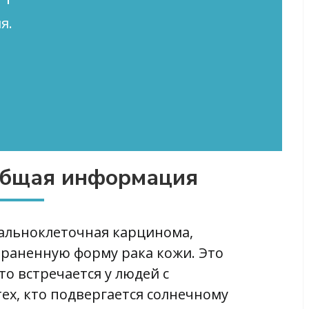
я.
общая информация
зальноклеточная карцинома,
траненную форму рака кожи. Это
то встречается у людей с
тех, кто подвергается солнечному