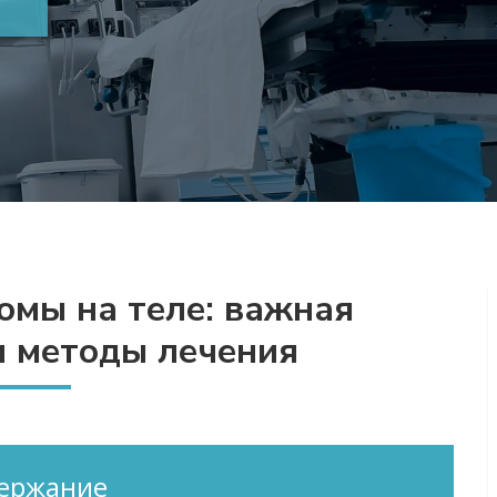
омы на теле: важная
 методы лечения
ержание