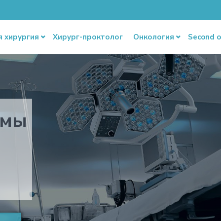
я хирургия
Хирург-проктолог
Онкология
Second o
омы