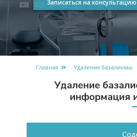
Записаться на консультацию
Главная
Удаление базалиомы
Удаление базали
информация и
Сод